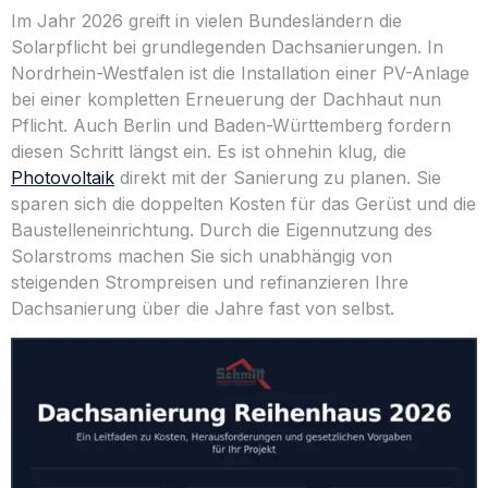
Im Jahr 2026 greift in vielen Bundesländern die
Solarpflicht bei grundlegenden Dachsanierungen. In
Nordrhein-Westfalen ist die Installation einer PV-Anlage
bei einer kompletten Erneuerung der Dachhaut nun
Pflicht. Auch Berlin und Baden-Württemberg fordern
diesen Schritt längst ein. Es ist ohnehin klug, die
Photovoltaik
direkt mit der Sanierung zu planen. Sie
sparen sich die doppelten Kosten für das Gerüst und die
Baustelleneinrichtung. Durch die Eigennutzung des
Solarstroms machen Sie sich unabhängig von
steigenden Strompreisen und refinanzieren Ihre
Dachsanierung über die Jahre fast von selbst.